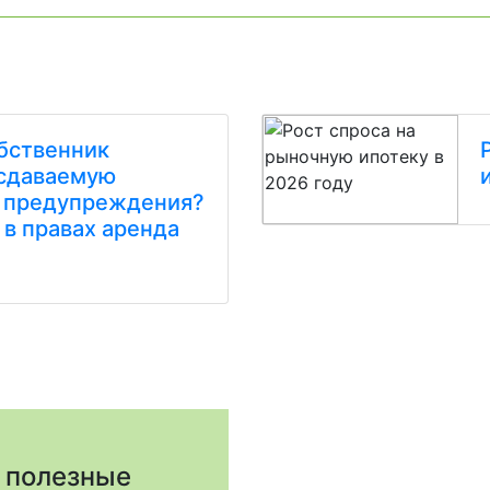
бственник
 сдаваемую
з предупреждения?
 в правах аренда
 полезные