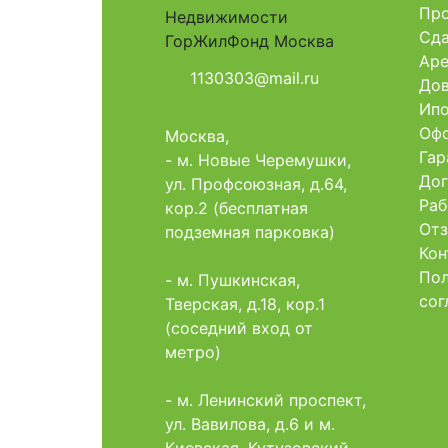
Про
Сда
Аре
1130303@mail.ru
Дов
Ипо
Офо
Москва,
Гар
- м. Новые Черемушки,
Дог
ул. Профсоюзная, д.64,
Раб
кор.2 (бесплатная
Отз
подземная парковка)
Кон
Пол
- м. Пушкинская,
сог
Тверская, д.18, кор.1
(соседний вход от
метро)
- м. Ленинский проспект,
ул. Вавилова, д.6 и м.