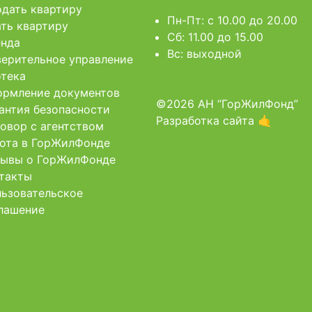
дать квартиру
Пн-Пт: c 10.00 до 20.00
ть квартиру
Сб: 11.00 до 15.00
нда
Вс: выходной
ерительное управление
тека
рмление документов
©2026 АН “ГорЖилФонд”
антия безопасности
Разработка сайта 🤙
овор с агентством
ота в ГорЖилФонде
ывы о ГорЖилФонде
такты
ьзовательское
лашение