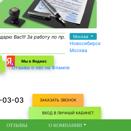
Вас!!! За работу по пр...
Людмила Николаевна, выра
Москва
Новосибирск
Москва
Мы в Яндекс
Отзывы о нас на Флампе
3-03-03
ЗАКАЗАТЬ ЗВОНОК
ВХОД В ЛИЧНЫЙ КАБИНЕТ
ОТЗЫВЫ
О КОМПАНИИ