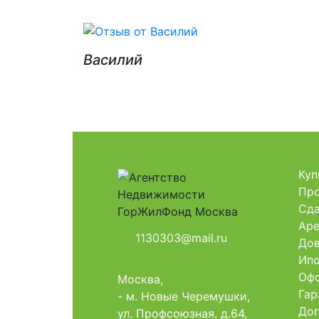
Василий
Куп
Про
Сда
Аре
1130303@mail.ru
Дов
Ипо
Офо
Москва,
Гар
- м. Новые Черемушки,
Дог
ул. Профсоюзная, д.64,